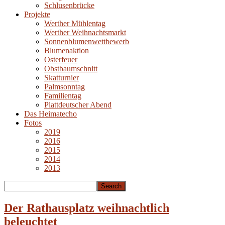
Schlusenbrücke
Projekte
Werther Mühlentag
Werther Weihnachtsmarkt
Sonnenblumenwettbewerb
Blumenaktion
Osterfeuer
Obstbaumschnitt
Skatturnier
Palmsonntag
Familientag
Plattdeutscher Abend
Das Heimatecho
Fotos
2019
2016
2015
2014
2013
Der Rathausplatz weihnachtlich
beleuchtet