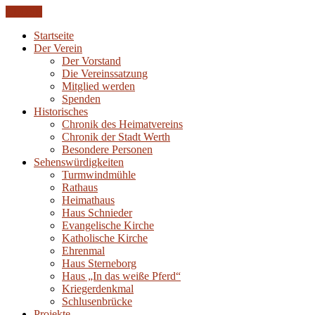
CLOSE
Startseite
Der Verein
Der Vorstand
Die Vereinssatzung
Mitglied werden
Spenden
Historisches
Chronik des Heimatvereins
Chronik der Stadt Werth
Besondere Personen
Sehenswürdigkeiten
Turmwindmühle
Rathaus
Heimathaus
Haus Schnieder
Evangelische Kirche
Katholische Kirche
Ehrenmal
Haus Sterneborg
Haus „In das weiße Pferd“
Kriegerdenkmal
Schlusenbrücke
Projekte