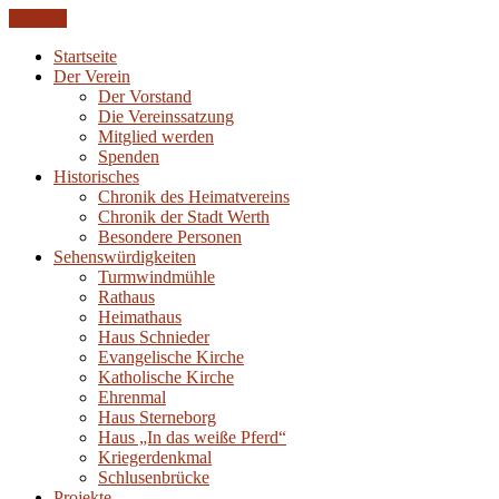
CLOSE
Startseite
Der Verein
Der Vorstand
Die Vereinssatzung
Mitglied werden
Spenden
Historisches
Chronik des Heimatvereins
Chronik der Stadt Werth
Besondere Personen
Sehenswürdigkeiten
Turmwindmühle
Rathaus
Heimathaus
Haus Schnieder
Evangelische Kirche
Katholische Kirche
Ehrenmal
Haus Sterneborg
Haus „In das weiße Pferd“
Kriegerdenkmal
Schlusenbrücke
Projekte