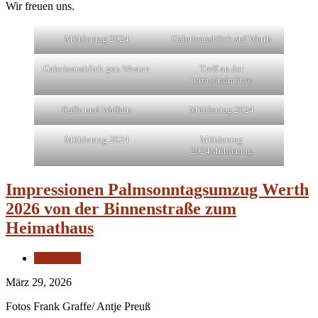
Wir freuen uns.
Mühlentag 2024
Galerieausblick auf Werth
Galerieausblick gen Westen
Treff an der
turmwindmühle
Kaffe und Waffeln
Mühlentag 2024
Mühlentag 2024
Mühlentag
2024Mühlentag
Impressionen Palmsonntagsumzug Werth
2026 von der Binnenstraße zum
Heimathaus
Allgemein
März 29, 2026
Fotos Frank Graffe/ Antje Preuß