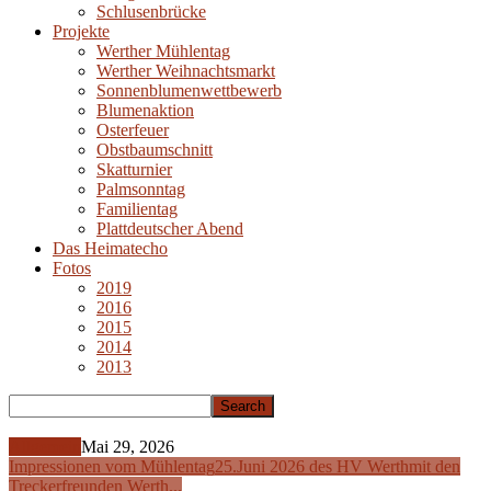
Schlusenbrücke
Projekte
Werther Mühlentag
Werther Weihnachtsmarkt
Sonnenblumenwettbewerb
Blumenaktion
Osterfeuer
Obstbaumschnitt
Skatturnier
Palmsonntag
Familientag
Plattdeutscher Abend
Das Heimatecho
Fotos
2019
2016
2015
2014
2013
Allgemein
Mai 29, 2026
Impressionen vom Mühlentag
25.Juni 2026 des HV Werth
mit den
Treckerfreunden Werth...