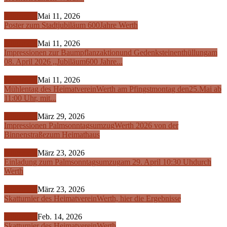
Allgemein
Mai 11, 2026
Poster zum Stadtjubiläum 600
Jahre Werth
Allgemein
Mai 11, 2026
Impressionen zur Baumpflanzaktion
und Gedenksteinenthüllung
am
08. April 2026 ,,Jubiläum
600 Jahre...
Allgemein
Mai 11, 2026
Mühlentag des Heimatverein
Werth am Pfingstmontag den
25.Mai ab
11:00 Uhr, mit...
Allgemein
März 29, 2026
Impressionen Palmsonntagsumzug
Werth 2026 von der
Binnenstraße
zum Heimathaus
Allgemein
März 23, 2026
Einladung zum Palmsonntagsumzug
am 29. April 10:30 Uh
durch
Werth
Allgemein
März 23, 2026
Skatturnier des Heimatverein
Werth, hier die Ergebnisse
Allgemein
Feb. 14, 2026
Skatturnier des Heimatverein
Werth