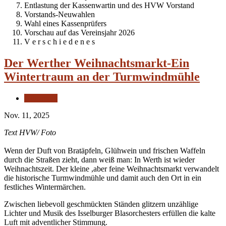
Entlastung der Kassenwartin und des HVW Vorstand
Vorstands-Neuwahlen
Wahl eines Kassenprüfers
Vorschau auf das Vereinsjahr 2026
V e r s c h i e d e n e s
Der Werther Weihnachtsmarkt-Ein
Wintertraum an der Turmwindmühle
Allgemein
Nov. 11, 2025
Text HVW/ Foto
Wenn der Duft von Bratäpfeln, Glühwein und frischen Waffeln
durch die Straßen zieht, dann weiß man: In Werth ist wieder
Weihnachtszeit. Der kleine ,aber feine Weihnachtsmarkt verwandelt
die historische Turmwindmühle und damit auch den Ort in ein
festliches Wintermärchen.
Zwischen liebevoll geschmückten Ständen glitzern unzählige
Lichter und Musik des Isselburger Blasorchesters erfüllen die kalte
Luft mit adventlicher Stimmung.