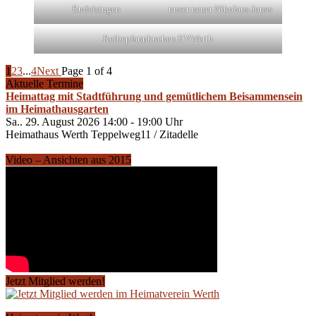
Rudelsingen
unser neuer Nikolaus Jonas
Reibepfannkuchen HVWerth
1
2
3
...
4
Next
Page 1 of 4
Aktuelle Termine
Heimattag mit Stadtführung und gemütlichem Beisammensein
im Heimathausgarten
Sa.. 29. August 2026 14:00 - 19:00 Uhr
Heimathaus Werth Teppelweg11 / Zitadelle
Video – Ansichten aus 2015
Jetzt Mitglied werden!