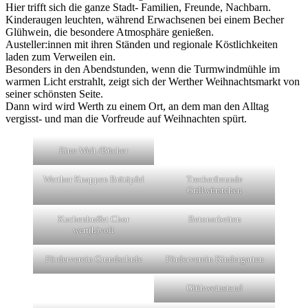
Hier trifft sich die ganze Stadt- Familien, Freunde, Nachbarn.
Kinderaugen leuchten, während Erwachsenen bei einem Becher
Glühwein, die besondere Atmosphäre genießen.
Austeller:innen mit ihren Ständen und regionale Köstlichkeiten
laden zum Verweilen ein.
Besonders in den Abendstunden, wenn die Turmwindmühle im
warmen Licht erstrahlt, zeigt sich der Werther Weihnachtsmarkt von
seiner schönsten Seite.
Dann wird wird Werth zu einem Ort, an dem man den Alltag
vergisst- und man die Vorfreude auf Weihnachten spürt.
Eine-Welt /Bücher
Werther Knappen Brätäpfel
Treckerfreunde
Grillwürstchen
Kuchenbuffet Chor
Betonarbeiten
wert(h)voll
Förderverein Grundschule
Förderverein Kindergarten
Glühweinstand