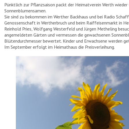
Pünktlich zur Pflanzsaison packt der Heimatverein Werth wieder
SEHENSWÜRDIGKEITEN
Sonnenblumensamen.
Sie sind zu bekommen im Werther Backhaus und bei Radio Schaffe
Genossenschaft in Wertherbruch und beim Raiffeisenmarkt in He
TURMWINDMÜHLE
Reinhold Pries, Wolfgang Westerfeld und Jürgen Metheling bes
RATHAUS
angemeldeten Gärten und vermessen die gewachsenen Sonnenb
Blütendurchmesser bewertet. Kinder und Erwachsene werden ge
HEIMATHAUS
Im September erfolgt im Heimathaus die Preisverleihung.
HAUS SCHNIEDER
EVANGELISCHE KIRCHE
KATHOLISCHE KIRCHE
EHRENMAL
HAUS STERNEBORG
HAUS „IN DAS WEISSE PFERD“
KRIEGERDENKMAL
SCHLUSENBRÜCKE