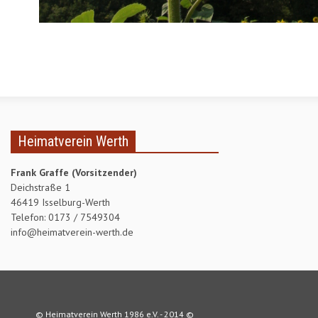
DAS HEIMATECHO
FOTOS
2019
2016
2015
Heimatverein Werth
2014
Frank Graffe (Vorsitzender)
2013
Deichstraße 1
46419 Isselburg-Werth
Telefon: 0173 / 7549304
info@heimatverein-werth.de
© Heimatverein Werth 1986 e.V. - 2014 ©