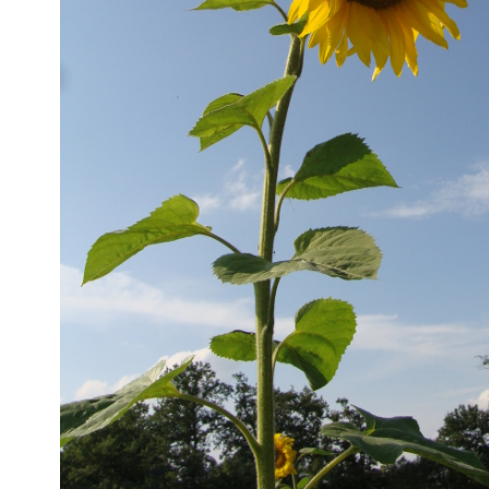
PROJEKTE
WERTHER MÜHLENTAG
WERTHER WEIHNACHTSMARKT
SONNENBLUMENWETTBEWERB
BLUMENAKTION
OSTERFEUER
OBSTBAUMSCHNITT
SKATTURNIER
PALMSONNTAG
FAMILIENTAG
PLATTDEUTSCHER ABEND