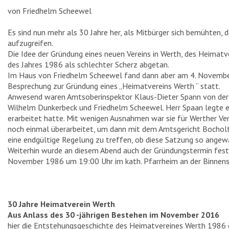
von Friedhelm Scheewel
SEHENSWÜRDIGKEITEN
Es sind nun mehr als 30 Jahre her, als Mitbürger sich bemühten, 
TURMWINDMÜHLE
aufzugreifen.
Die Idee der Gründung eines neuen Vereins in Werth, des Heimatv
RATHAUS
des Jahres 1986 als schlechter Scherz abgetan.
Im Haus von Friedhelm Scheewel fand dann aber am 4. Novembe
HEIMATHAUS
Besprechung zur Gründung eines „Heimatvereins Werth “ statt.
Anwesend waren Amtsoberinspektor Klaus-Dieter Spann von der 
HAUS SCHNIEDER
Wilhelm Dunkerbeck und Friedhelm Scheewel. Herr Spaan legte ei
EVANGELISCHE KIRCHE
erarbeitet hatte. Mit wenigen Ausnahmen war sie für Werther Ver
noch einmal überarbeitet, um dann mit dem Amtsgericht Bocho
KATHOLISCHE KIRCHE
eine endgültige Regelung zu treffen, ob diese Satzung so angew
Weiterhin wurde an diesem Abend auch der Gründungstermin fes
EHRENMAL
November 1986 um 19:00 Uhr im kath. Pfarrheim an der Binnens
HAUS STERNEBORG
HAUS „IN DAS WEISSE PFERD“
30 Jahre Heimatverein Werth
KRIEGERDENKMAL
Aus Anlass des 30 -jährigen Bestehen im November 2016
hier die Entstehungsgeschichte des Heimatvereines Werth 1986 e
SCHLUSENBRÜCKE