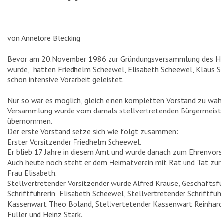
PROJEKTE
von Annelore Blecking
WERTHER MÜHLENTAG
Bevor am 20.November 1986 zur Gründungsversammlung des He
WERTHER WEIHNACHTSMARKT
wurde, hatten Friedhelm Scheewel, Elisabeth Scheewel, Klaus S
schon intensive Vorarbeit geleistet.
SONNENBLUMENWETTBEWERB
BLUMENAKTION
Nur so war es möglich, gleich einen kompletten Vorstand zu wähl
Versammlung wurde vom damals stellvertretenden Bürgermeist
OSTERFEUER
übernommen.
Der erste Vorstand setze sich wie folgt zusammen:
OBSTBAUMSCHNITT
Erster Vorsitzender Friedhelm Scheewel.
Er blieb 17 Jahre in diesem Amt und wurde danach zum Ehrenvor
SKATTURNIER
Auch heute noch steht er dem Heimatverein mit Rat und Tat zur 
PALMSONNTAG
Frau Elisabeth.
Stellvertretender Vorsitzender wurde Alfred Krause, Geschäftsfü
FAMILIENTAG
Schriftführerin Elisabeth Scheewel, Stellvertretender Schriftfü
Kassenwart Theo Boland, Stellvertetender Kassenwart Reinhard 
PLATTDEUTSCHER ABEND
Fuller und Heinz Stark.