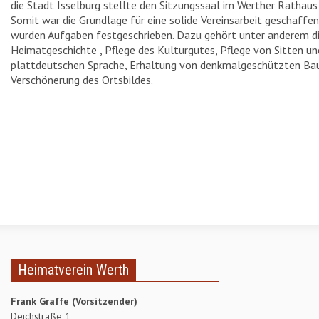
die Stadt Isselburg stellte den Sitzungssaal im Werther Rathaus
DAS HEIMATECHO
Somit war die Grundlage für eine solide Vereinsarbeit geschaffen
wurden Aufgaben festgeschrieben. Dazu gehört unter anderem di
FOTOS
Heimatgeschichte , Pflege des Kulturgutes, Pflege von Sitten un
plattdeutschen Sprache, Erhaltung von denkmalgeschützten Ba
2019
Verschönerung des Ortsbildes.
2016
2015
2014
2013
Heimatverein Werth
Frank Graffe (Vorsitzender)
Deichstraße 1