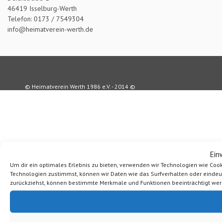
46419 Isselburg-Werth
Telefon: 0173 / 7549304
info@heimatverein-werth.de
© Heimatverein Werth 1986 e.V. - 2014 ©
Ein
Um dir ein optimales Erlebnis zu bieten, verwenden wir Technologien wie Coo
Technologien zustimmst, können wir Daten wie das Surfverhalten oder eindeutig
zurückziehst, können bestimmte Merkmale und Funktionen beeinträchtigt wer