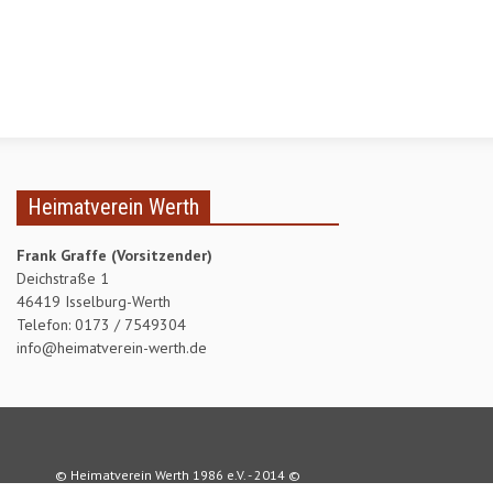
PROJEKTE
WERTHER MÜHLENTAG
WERTHER WEIHNACHTSMARKT
SONNENBLUMENWETTBEWERB
Heimatverein Werth
BLUMENAKTION
Frank Graffe (Vorsitzender)
OSTERFEUER
Deichstraße 1
OBSTBAUMSCHNITT
46419 Isselburg-Werth
Telefon: 0173 / 7549304
SKATTURNIER
info@heimatverein-werth.de
PALMSONNTAG
FAMILIENTAG
PLATTDEUTSCHER ABEND
© Heimatverein Werth 1986 e.V. - 2014 ©