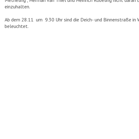
Metheling , Herman van Thiel und Heinrich Robeling nicht dara
einzuhalten.
SEHENSWÜRDIGKEITEN
Ab dem 28.11 um 9.30 Uhr sind die Deich- und Binnenstraße in 
TURMWINDMÜHLE
beleuchtet.
RATHAUS
HEIMATHAUS
HAUS SCHNIEDER
EVANGELISCHE KIRCHE
KATHOLISCHE KIRCHE
EHRENMAL
HAUS STERNEBORG
HAUS „IN DAS WEISSE PFERD“
KRIEGERDENKMAL
SCHLUSENBRÜCKE