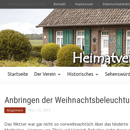
Sonntag, August 9, 2026
Kontakt
Impressum
Datenschutzerkl
CLOSE
STARTSEITE
DER VEREIN
DER VORSTAND
DIE VEREINSSATZUNG
MITGLIED WERDEN
Startseite
Der Verein
Historisches
Sehenswürd
SPENDEN
HISTORISCHES
Anbringen der Weihnachtsbeleucht
CHRONIK DES HEIMATVEREINS
Allgemein
Nov. 13, 2013
CHRONIK DER STADT WERTH
Das Wetter war gar nicht so vorweihnachtlich. Aber das hinderte 
BESONDERE PERSONEN