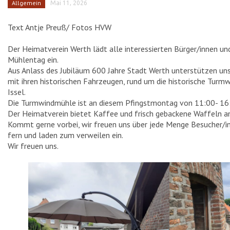
Allgemein
Mai 11, 2026
SEHENSWÜRDIGKEITEN
Text Antje Preuß/ Fotos HVW
TURMWINDMÜHLE
Der Heimatverein Werth lädt alle interessierten Bürger/innen u
Mühlentag ein.
RATHAUS
Aus Anlass des Jubiläum 600 Jahre Stadt Werth unterstützen uns
HEIMATHAUS
mit ihren historischen Fahrzeugen, rund um die historische Turm
Issel.
HAUS SCHNIEDER
Die Turmwindmühle ist an diesem Pfingstmontag von 11:00- 16
Der Heimatverein bietet Kaffee und frisch gebackene Waffeln a
EVANGELISCHE KIRCHE
Kommt gerne vorbei, wir freuen uns über jede Menge Besucher/i
fern und laden zum verweilen ein.
KATHOLISCHE KIRCHE
Wir freuen uns.
EHRENMAL
HAUS STERNEBORG
HAUS „IN DAS WEISSE PFERD“
KRIEGERDENKMAL
SCHLUSENBRÜCKE