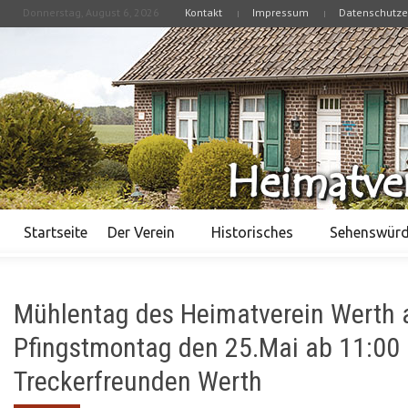
Donnerstag, August 6, 2026
Kontakt
Impressum
Datenschutze
CLOSE
STARTSEITE
DER VEREIN
DER VORSTAND
DIE VEREINSSATZUNG
MITGLIED WERDEN
Startseite
Der Verein
Historisches
Sehenswürd
SPENDEN
HISTORISCHES
Mühlentag des Heimatverein Werth
CHRONIK DES HEIMATVEREINS
Pfingstmontag den 25.Mai ab 11:00 
CHRONIK DER STADT WERTH
Treckerfreunden Werth
BESONDERE PERSONEN