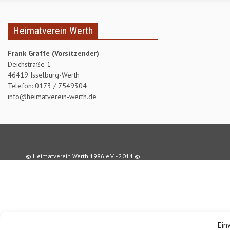
Heimatverein Werth
Frank Graffe (Vorsitzender)
Deichstraße 1
46419 Isselburg-Werth
Telefon: 0173 / 7549304
info@heimatverein-werth.de
© Heimatverein Werth 1986 e.V. - 2014 ©
Ein