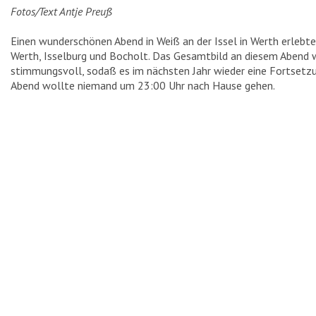
Fotos/Text Antje Preuß
SEHENSWÜRDIGKEITEN
Einen wunderschönen Abend in Weiß an der Issel in Werth erlebt
Werth, Isselburg und Bocholt. Das Gesamtbild an diesem Abend 
TURMWINDMÜHLE
stimmungsvoll, sodaß es im nächsten Jahr wieder eine Fortsetzu
RATHAUS
Abend wollte niemand um 23:00 Uhr nach Hause gehen.
HEIMATHAUS
HAUS SCHNIEDER
EVANGELISCHE KIRCHE
KATHOLISCHE KIRCHE
EHRENMAL
HAUS STERNEBORG
HAUS „IN DAS WEISSE PFERD“
KRIEGERDENKMAL
SCHLUSENBRÜCKE