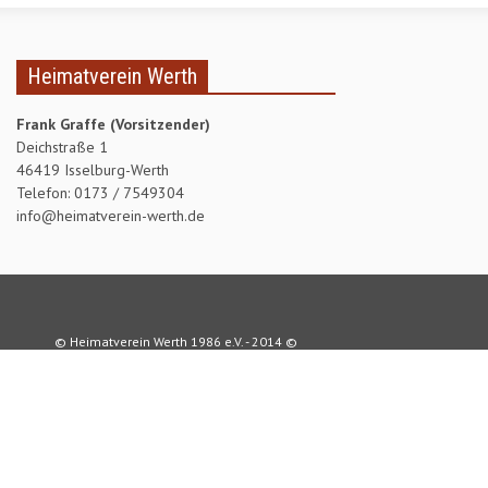
PROJEKTE
Heimatverein Werth
WERTHER MÜHLENTAG
Frank Graffe (Vorsitzender)
WERTHER WEIHNACHTSMARKT
Deichstraße 1
46419 Isselburg-Werth
SONNENBLUMENWETTBEWERB
Telefon: 0173 / 7549304
info@heimatverein-werth.de
BLUMENAKTION
OSTERFEUER
OBSTBAUMSCHNITT
SKATTURNIER
© Heimatverein Werth 1986 e.V. - 2014 ©
PALMSONNTAG
FAMILIENTAG
PLATTDEUTSCHER ABEND