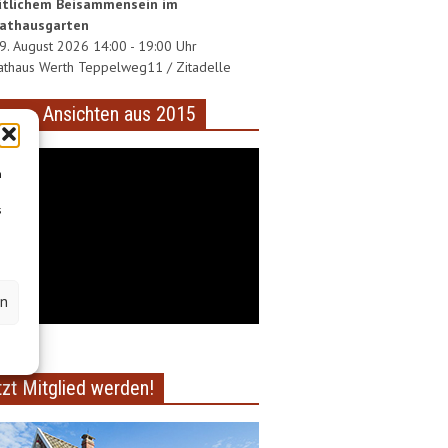
tlichem Beisammensein im
athausgarten
29. August 2026 14:00 - 19:00 Uhr
thaus Werth Teppelweg11 / Zitadelle
deo – Ansichten aus 2015
m
s
en
tzt Mitglied werden!