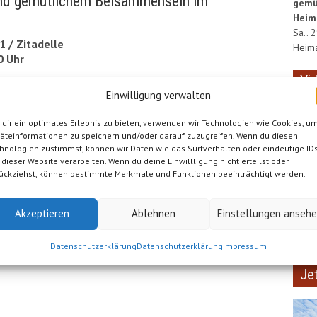
und gemütlichem Beisammensein im
gemü
Heim
Sa.. 
 / Zitadelle
Heima
0 Uhr
Vi
Einwilligung verwalten
dir ein optimales Erlebnis zu bieten, verwenden wir Technologien wie Cookies, u
äteinformationen zu speichern und/oder darauf zuzugreifen. Wenn du diesen
hnologien zustimmst, können wir Daten wie das Surfverhalten oder eindeutige ID
 dieser Website verarbeiten. Wenn du deine Einwillligung nicht erteilst oder
ückziehst, können bestimmte Merkmale und Funktionen beeinträchtigt werden.
Akzeptieren
Ablehnen
Einstellungen anseh
Datenschutzerklärung
Datenschutzerklärung
Impressum
Je