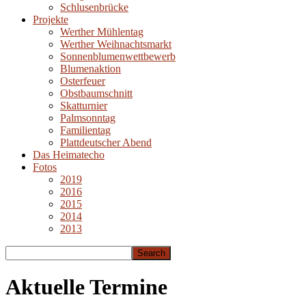
Schlusenbrücke
Projekte
Werther Mühlentag
Werther Weihnachtsmarkt
Sonnenblumenwettbewerb
Blumenaktion
Osterfeuer
Obstbaumschnitt
Skatturnier
Palmsonntag
Familientag
Plattdeutscher Abend
Das Heimatecho
Fotos
2019
2016
2015
2014
2013
Aktuelle Termine