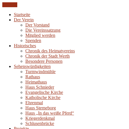
CLOSE
Startseite
Der Verein
Der Vorstand
Die Vereinssatzung
Mitglied werden
Spenden
Historisches
Chronik des Heimatvereins
Chronik der Stadt Werth
Besondere Personen
Sehenswürdigkeiten
Turmwindmühle
Rathaus
Heimathaus
Haus Schnieder
Evangelische Kirche
Katholische Kirche
Ehrenmal
Haus Sterneborg
Haus „In das weiße Pferd“
Kriegerdenkmal
Schlusenbrücke
Projekte