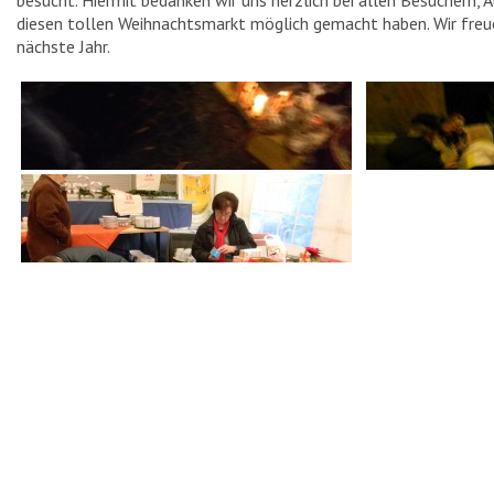
besucht. Hiermit bedanken wir uns herzlich bei allen Besuchern, 
diesen tollen Weihnachtsmarkt möglich gemacht haben. Wir freu
SEHENSWÜRDIGKEITEN
nächste Jahr.
TURMWINDMÜHLE
RATHAUS
HEIMATHAUS
HAUS SCHNIEDER
EVANGELISCHE KIRCHE
KATHOLISCHE KIRCHE
EHRENMAL
HAUS STERNEBORG
HAUS „IN DAS WEISSE PFERD“
KRIEGERDENKMAL
SCHLUSENBRÜCKE