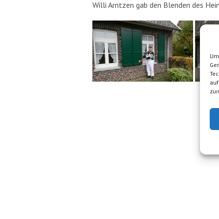
Willi Arntzen gab den Blenden des Hei
Um 
Ger
Tec
auf
zur